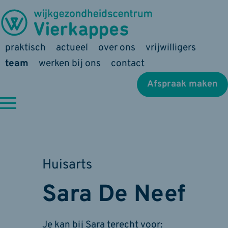
praktisch
actueel
over ons
vrijwilligers
team
werken bij ons
contact
Afspraak maken
Huisarts
Sara De Neef
Je kan bij Sara terecht voor: