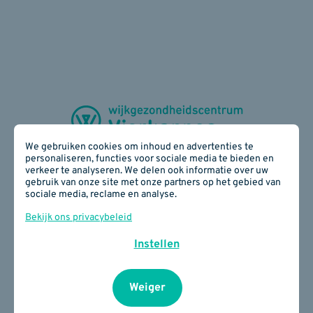
We gebruiken cookies om inhoud en advertenties te
personaliseren, functies voor sociale media te bieden en
verkeer te analyseren. We delen ook informatie over uw
gebruik van onze site met onze partners op het gebied van
Zijdelingsestraat 28 - 3300 Tienen
sociale media, reclame en analyse.
016 78 17 40
E-mail:
info(at)wgcvierkappes.be
Bekijk ons privacybeleid
BE 0817 890 934
Instellen
Cookiebeleid
I
Privacybeleid
I
Je privacy
instellingen
Weiger