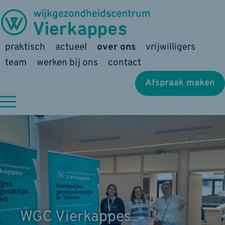
praktisch
actueel
over ons
vrijwilligers
team
werken bij ons
contact
Afspraak maken
WGC Vierkappes