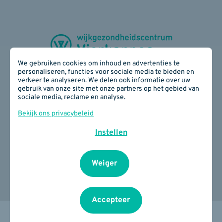
We gebruiken cookies om inhoud en advertenties te
personaliseren, functies voor sociale media te bieden en
verkeer te analyseren. We delen ook informatie over uw
gebruik van onze site met onze partners op het gebied van
Zijdelingsestraat 28 - 3300 Tienen
sociale media, reclame en analyse.
016 78 17 40
E-mail:
info(at)wgcvierkappes.be
Bekijk ons privacybeleid
BE 0817 890 934
Instellen
Cookiebeleid
I
Privacybeleid
I
Je privacy
instellingen
Weiger
Accepteer
Design by Erinas