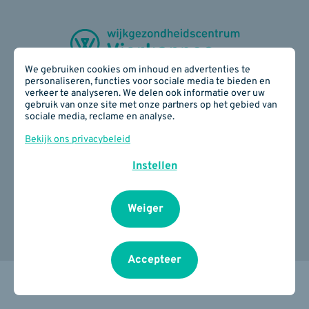
We gebruiken cookies om inhoud en advertenties te
personaliseren, functies voor sociale media te bieden en
verkeer te analyseren. We delen ook informatie over uw
Zijdelingsestraat 28 - 3300 Tienen
gebruik van onze site met onze partners op het gebied van
sociale media, reclame en analyse.
016 78 17 40
E-mail:
info(at)wgcvierkappes.be
Bekijk ons privacybeleid
BE 0817 890 934
Instellen
Cookiebeleid
I
Privacybeleid
I
Je privacy
instellingen
Weiger
Accepteer
Design by Erinas