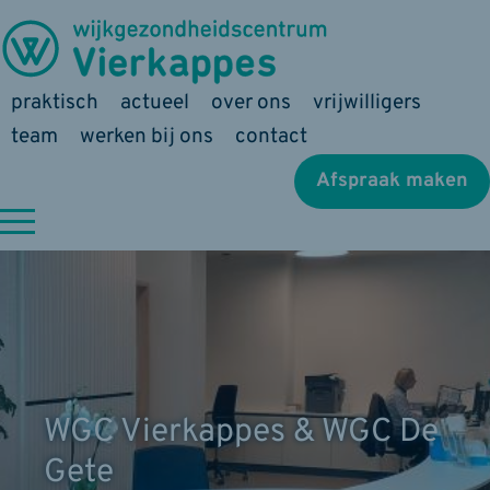
praktisch
actueel
over ons
vrijwilligers
team
werken bij ons
contact
Afspraak maken
WGC Vierkappes & WGC De
Gete