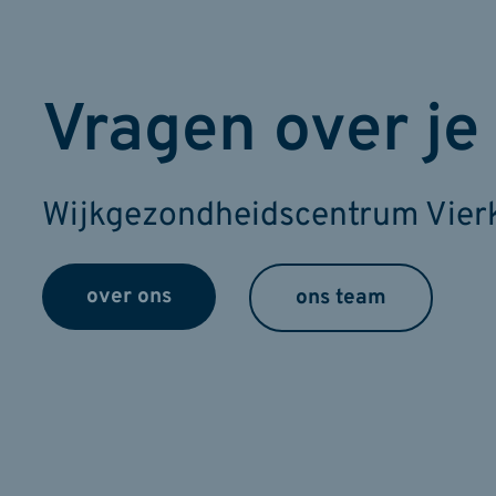
Vragen over je
Wijkgezondheidscentrum Vierka
over ons
ons team