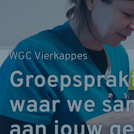
WGC Vierkappes
Groepsprakt
waar we sa
aan jouw g