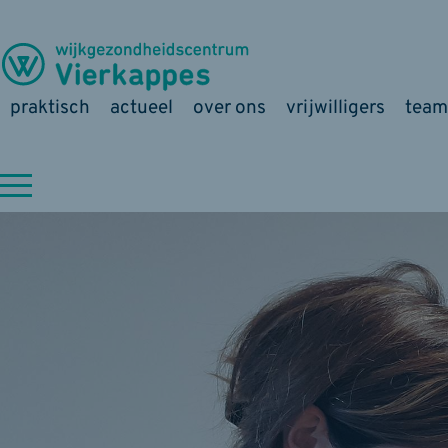
praktisch
actueel
over ons
vrijwilligers
team