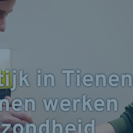
ijk in Tiene
men werken
ezondheid