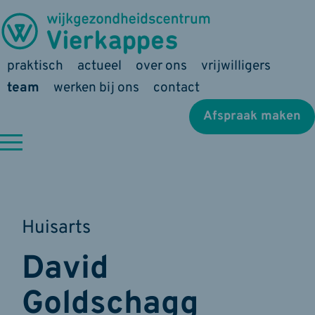
praktisch
actueel
over ons
vrijwilligers
team
werken bij ons
contact
Afspraak maken
Huisarts
David
Goldschagg