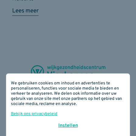
Lees meer
We gebruiken cookies om inhoud en advertenties te
personaliseren, functies voor sociale media te bieden en
verkeer te analyseren. We delen ook informatie over uw
Zijdelingsestraat 28 - 3300 Tienen
gebruik van onze site met onze partners op het gebied van
sociale media, reclame en analyse.
016 78 17 40
E-mail:
info(at)wgcvierkappes.be
Bekijk ons privacybeleid
BE 0817 890 934
Instellen
Cookiebeleid
I
Privacybeleid
I
Je privacy