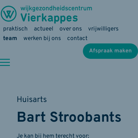
praktisch
actueel
over ons
vrijwilligers
team
werken bij ons
contact
Afspraak maken
Huisarts
Bart Stroobants
Je kan bij hem terecht voor: