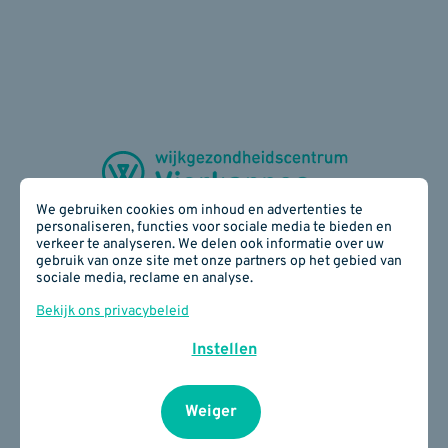
We gebruiken cookies om inhoud en advertenties te
personaliseren, functies voor sociale media te bieden en
verkeer te analyseren. We delen ook informatie over uw
gebruik van onze site met onze partners op het gebied van
Zijdelingsestraat 28 - 3300 Tienen
sociale media, reclame en analyse.
016 78 17 40
E-mail:
info(at)wgcvierkappes.be
Bekijk ons privacybeleid
BE 0817 890 934
Instellen
Cookiebeleid
I
Privacybeleid
I
Je privacy
instellingen
Weiger