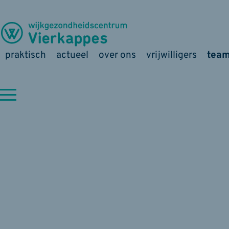
praktisch
actueel
over ons
vrijwilligers
tea