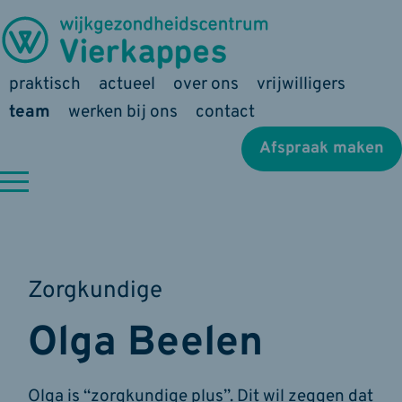
praktisch
actueel
over ons
vrijwilligers
team
werken bij ons
contact
Afspraak maken
Zorgkundige
Olga Beelen
Olga is “zorgkundige plus”. Dit wil zeggen dat