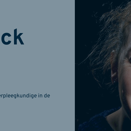
nck
erpleegkundige in de