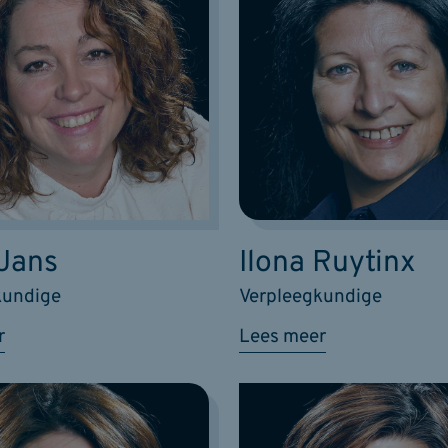
 Jans
Ilona Ruytinx
kundige
Verpleegkundige
r
Lees meer