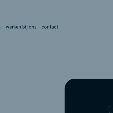
m
werken bij ons
contact