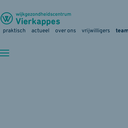
praktisch
actueel
over ons
vrijwilligers
tea