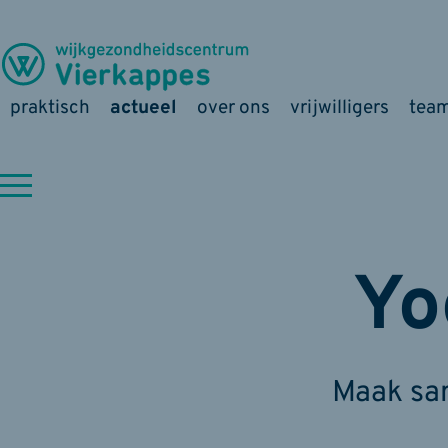
praktisch
actueel
over ons
vrijwilligers
tea
Yo
Maak sam