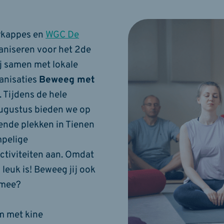
rkappes en
WGC De
aniseren voor het 2de
ij samen met lokale
anisaties
Beweeg met
. Tijdens de hele
ugustus bieden we op
lende plekken in Tienen
pelige
tiviteiten aan. Omdat
leuk is! Beweeg jij ook
 mee?
m met kine