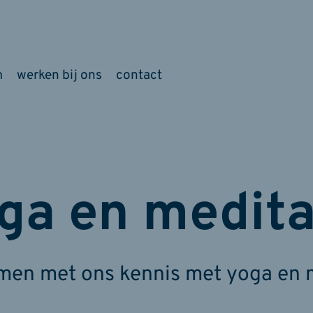
m
werken bij ons
contact
ga en medita
en met ons kennis met yoga en 