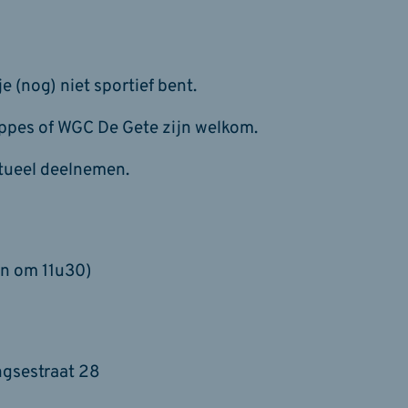
je (nog) niet sportief bent.
appes of WGC De Gete zijn welkom.
tueel deelnemen.
en om 11u30)
ngsestraat 28