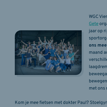
WGC Vie
Gete
org
jaar op r
sportorg
ons mee
maand a
verschil
laagdrem
beweegac
bewegen 
met ons
Kom je mee fietsen met dokter Paul? Stoelgy