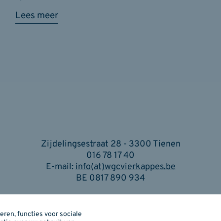
Lees meer
Zijdelingsestraat 28 - 3300 Tienen
016 78 17 40
E-mail:
info(at)wgcvierkappes.be
BE 0817 890 934
Cookiebeleid
I
Privacybeleid
I
Je privacy instellingen
ren, functies voor sociale