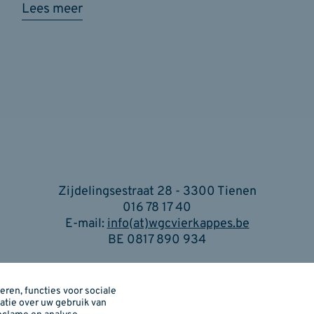
Lees meer
Zijdelingsestraat 28 - 3300 Tienen
016 78 17 40
E-mail:
info(at)wgcvierkappes.be
BE 0817 890 934
Cookiebeleid
I
Privacybeleid
I
Je privacy instellingen
ren, functies voor sociale
atie over uw gebruik van