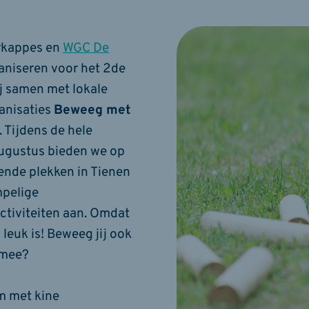
rkappes en
WGC De
aniseren voor het 2de
ij samen met lokale
anisaties
Beweeg met
. Tijdens de hele
ugustus bieden we op
lende plekken in Tienen
pelige
tiviteiten aan. Omdat
leuk is! Beweeg jij ook
 mee?
m met kine