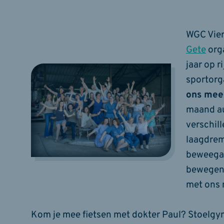
WGC Vie
Gete
org
jaar op r
sportorg
ons mee
maand a
verschil
laagdrem
beweegac
bewegen 
met ons
Kom je mee fietsen met dokter Paul? Stoelgy