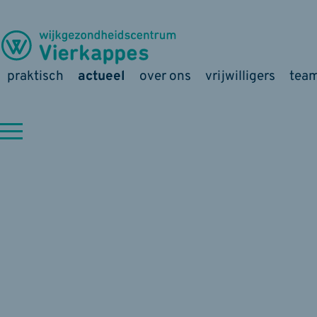
praktisch
actueel
over ons
vrijwilligers
tea