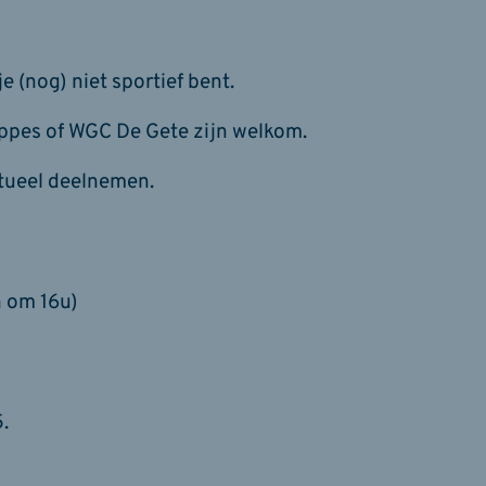
je (nog) niet sportief bent.
appes of WGC De Gete zijn welkom.
tueel deelnemen.
 om 16u)
.