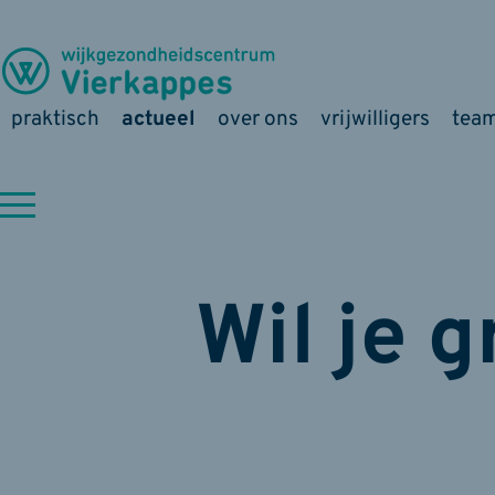
praktisch
actueel
over ons
vrijwilligers
tea
Wil je 