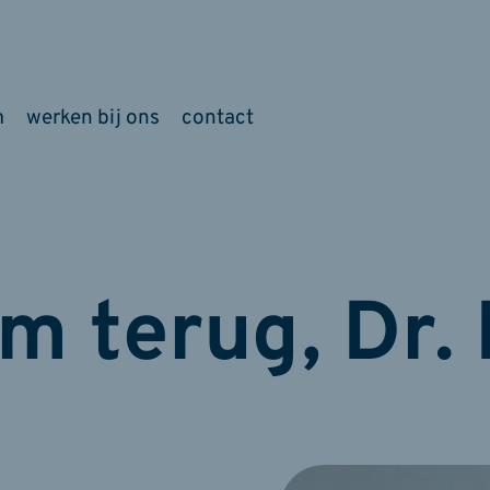
m
werken bij ons
contact
m terug, Dr. 