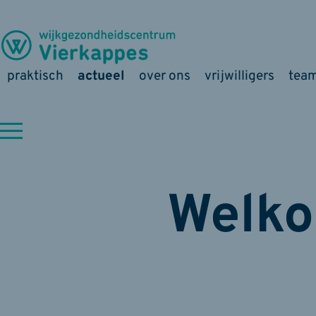
praktisch
actueel
over ons
vrijwilligers
tea
Welko