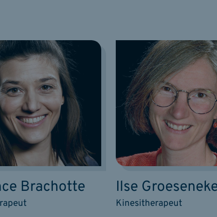
nce Brachotte
Ilse Groesenek
erapeut
Kinesitherapeut