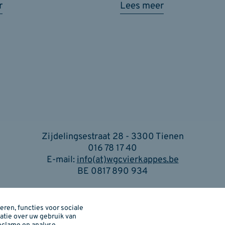
r
Lees meer
Zijdelingsestraat 28 - 3300 Tienen
016 78 17 40
E-mail:
info(at)wgcvierkappes.be
BE 0817 890 934
Cookiebeleid
I
Privacybeleid
I
Je privacy instellingen
ren, functies voor sociale
atie over uw gebruik van