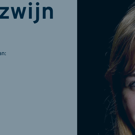
zwijn
an: