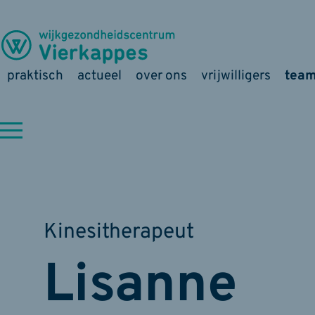
praktisch
actueel
over ons
vrijwilligers
tea
Kinesitherapeut
Lisanne