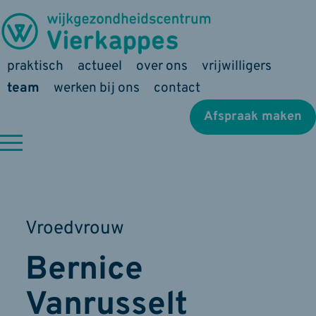
praktisch
actueel
over ons
vrijwilligers
team
werken bij ons
contact
Afspraak maken
Vroedvrouw
Bernice
Vanrusselt