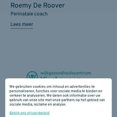
Roemy De Roover
Perinatale coach
Lees meer
We gebruiken cookies om inhoud en advertenties te
personaliseren, functies voor sociale media te bieden en
verkeer te analyseren. We delen ook informatie over uw
gebruik van onze site met onze partners op het gebied van
Zijdelingsestraat 28 - 3300 Tienen
sociale media, reclame en analyse.
016 78 17 40
E-mail:
info(at)wgcvierkappes.be
Bekijk ons privacybeleid