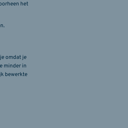
doorheen het
en.
 je omdat je
je minder in
ijk bewerkte