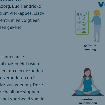
iszorg. Lud Hendrickx
trum Vierkappes, Lizzy
centrum en volgt een
s een gekend
ssingen in je
il maken. Het risico
k neer op een gezondere
te veranderen op 2
vlak van voeding. Deze
ine haalbare stappen
jd het voorbeeld van de