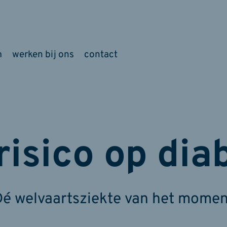
m
werken bij ons
contact
 risico op dia
Dé welvaartsziekte van het momen