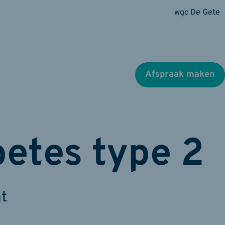
wgc De Gete
Afspraak maken
betes type 2
t