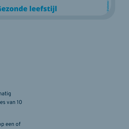
matig
jes van 10
p een of