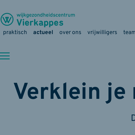
praktisch
actueel
over ons
vrijwilligers
tea
Verklein je