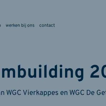
m
werken bij ons
contact
ambuilding 2
an WGC Vierkappes en WGC De Gete