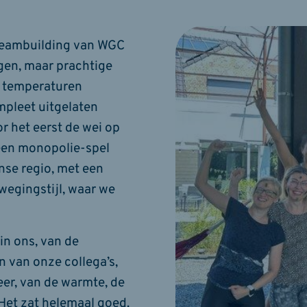
e teambuilding van WGC
gen, maar prachtige
, temperaturen
mpleet uitgelaten
r het eerst de wei op
een monopolie-spel
nse regio, met een
wegingstijl, waar we
in ons, van de
 van onze collega’s,
eer, van de warmte, de
Het zat helemaal goed.