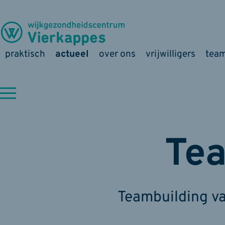
praktisch
actueel
over ons
vrijwilligers
tea
Te
Teambuilding v