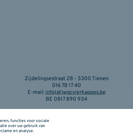
Zijdelingsestraat 28 - 3300 Tienen
016 78 17 40
E-mail:
info(at)wgcvierkappes.be
BE 0817 890 934
Cookiebeleid
I
Privacybeleid
I
Je privacy instellingen
ren, functies voor sociale
atie over uw gebruik van
eclame en analyse.