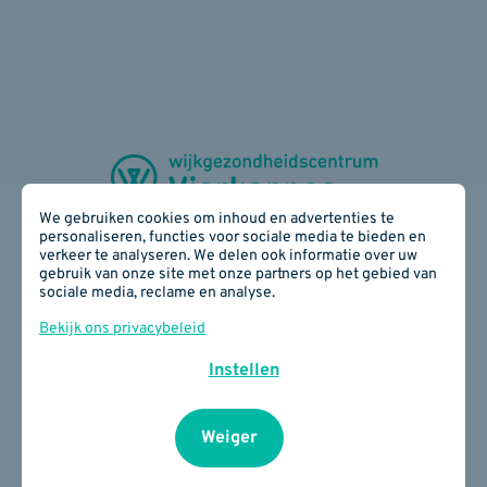
We gebruiken cookies om inhoud en advertenties te
personaliseren, functies voor sociale media te bieden en
verkeer te analyseren. We delen ook informatie over uw
gebruik van onze site met onze partners op het gebied van
Zijdelingsestraat 28 - 3300 Tienen
sociale media, reclame en analyse.
016 78 17 40
E-mail:
info(at)wgcvierkappes.be
Bekijk ons privacybeleid
BE 0817 890 934
Instellen
Cookiebeleid
I
Privacybeleid
I
Je privacy
instellingen
Weiger