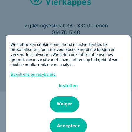
Zijdelingsestraat 28 - 3300 Tienen
016 78 17 40
E-mail:
info(at)wgcvierkappes.be
We gebruiken cookies om inhoud en advertenties te
BE 0817 890 934
personaliseren, functies voor sociale media te bieden en
verkeer te analyseren. We delen ook informatie over uw
Cookiebeleid
I
Privacybeleid
I
Je privacy
gebruik van onze site met onze partners op het gebied van
instellingen
sociale media, reclame en analyse.
Bekijk ons privacybeleid
Instellen
Design by Erinas
Weiger
Accepteer